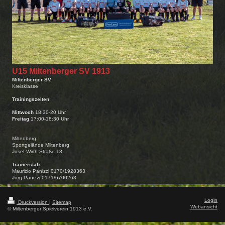
U15 Miltenberger SV 1913
Miltenberger SV
Kreisklasse
Trainingszeiten
Mittwoch
18:30-20 Uhr
Freitag
17:00-18:30 Uhr
Miltenberg:
Sportgeländ
e Miltenberg
Josef-Wirth-Straße 1
3
Trainerstab:
Maurizio Panizzi 0170/1928363
Jörg Panizzi 0171/6700268
Login
Druckversion
|
Sitemap
Webansicht
© Miltenberger Spielverein 1913 e.V.